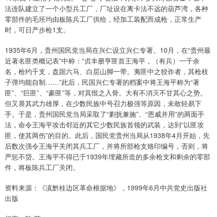
法连队建立了一个小型兵工厂，厂址设在离卡法不远的葫芦湾，各种
零部件的毛坯均由板陈兵工厂供给，经加工装配而成枪，正常生产
时，可日产步枪1支。
1935年6月，贵州国民党当局在兴仁设立兴仁专署。10月，在“贵州最
近著名匪类概记表”中称：“贞丰册亨匪首王海平，（有兵）一千余
名，枪约千支，盘踞六马、白层山脚一带。夷匪中之狡诈者，其枪枝
子弹均能自制……”此后，民国兴仁专署的档案中将王海平称为“著
匪”、“巨匪”、“豪匪”等，对其恨之入骨。大有不消灭不甘其心之势。
但又畏其武力雄厚，在少数民族中号召力极强等原因，未敢轻易下
手。于是，贵州国民党当局采取了“剿抚兼施”、“恩威并用”的两面手
法，命令王海平攻击邻近的其它少数民族首领的武装，达到“以匪攻
匪，使其两伤”的目的。此后，国民党贵州当局从1938年4月开始，先
后数次强令王海平关闭其兵工厂，并将所部枪支烙印编号，否则，将
严惩不贷。王海平不得已于1939年埋藏所造的多余枪支和剩余的零部
件，将板陈兵工厂关闭。
资料来源：《滇黔桂边区革命根据地》，1999年6月中共党史出版社
出版