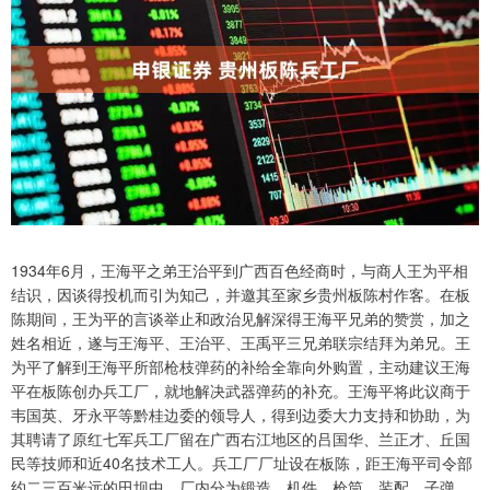
1934年6月，王海平之弟王治平到广西百色经商时，与商人王为平相
结识，因谈得投机而引为知己，并邀其至家乡贵州板陈村作客。在板
陈期间，王为平的言谈举止和政治见解深得王海平兄弟的赞赏，加之
姓名相近，遂与王海平、王治平、王禹平三兄弟联宗结拜为弟兄。王
为平了解到王海平所部枪枝弹药的补给全靠向外购置，主动建议王海
平在板陈创办兵工厂，就地解决武器弹药的补充。王海平将此议商于
韦国英、牙永平等黔桂边委的领导人，得到边委大力支持和协助，为
其聘请了原红七军兵工厂留在广西右江地区的吕国华、兰正才、丘国
民等技师和近40名技术工人。兵工厂厂址设在板陈，距王海平司令部
约二三百米远的田坝中。厂内分为锻造、机件、枪筒、装配、子弹、