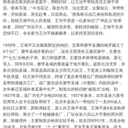
密条放在新买的水壶盖中，用蜡封好，让王治平带给其兄王海平亲
启。密条写道：“今当应记，取贫为导，汝志坚定，众聚如云，斧劈乾
坤，开拓新道，吾先赴粤，日后再会。”密条暗示自己身份和前进的方
向，鼓励王海平向人民靠拢。王为平原是一位参加过“广州起义”的革
命者，回到广州后不久，被国民党杀害。噩耗传到板陈，王海平兄弟
悲恸不已，令全家为王为平披麻戴孝，以表对其深切哀悼。
1935年，王海平又在板陈附近的纳岜、交幕和册亨县属的纳牙建立了
3个分厂。册亨县纳牙寨的分厂，设在王部营长王建宏家中，主要生
产“七九”步枪的子弹、刺刀和菠萝弹。主要技术师傅有梁炳南、梁七
等人。同年9月间，册亨县城的耆老鉴于地方紊乱，盗匪出没无常，并
多次攻陷县城，而该县因武器太少而无力自卫，于是派人到板陈王海
平处求援。经王海平同意后，聘请了莫吉寿等数位广西籍师傅到册亨
县帮助筹建兵工厂。该厂最先设在册亨县城（今册阳）内的武庙中，
次年春迁至城外者孟寨中生产，制造出的枪仍称“板陈式”步枪。到
1937年底，该厂共生产步枪200余支。1937年春末，贞丰县洛六寨韦
安周等人在卡法连队帮助下，在贞丰县洛六一带组织了一支200余人
的抗日义勇军，因枪弹缺乏，派人向王海平求援。王海平派6名造枪师
前往帮助，筹办了一个枪械修造厂，厂址在洛六后山大平寨的周光照
家，除修理外，主要制造步枪和左轮手枪，前后历时约1年，共造步枪
10余支，左轮手枪3支。“七·七”事变后，牙永平多方筹集资金，在卡