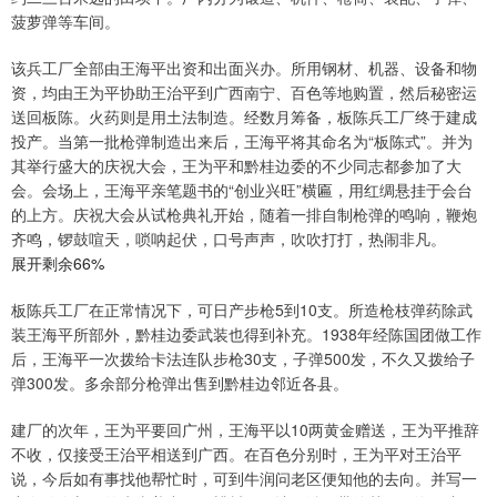
菠萝弹等车间。
该兵工厂全部由王海平出资和出面兴办。所用钢材、机器、设备和物
资，均由王为平协助王治平到广西南宁、百色等地购置，然后秘密运
送回板陈。火药则是用土法制造。经数月筹备，板陈兵工厂终于建成
投产。当第一批枪弹制造出来后，王海平将其命名为“板陈式”。并为
其举行盛大的庆祝大会，王为平和黔桂边委的不少同志都参加了大
会。会场上，王海平亲笔题书的“创业兴旺”横匾，用红绸悬挂于会台
的上方。庆祝大会从试枪典礼开始，随着一排自制枪弹的鸣响，鞭炮
齐鸣，锣鼓喧天，唢呐起伏，口号声声，吹吹打打，热闹非凡。
展开剩余66%
板陈兵工厂在正常情况下，可日产步枪5到10支。所造枪枝弹药除武
装王海平所部外，黔桂边委武装也得到补充。1938年经陈国团做工作
后，王海平一次拨给卡法连队步枪30支，子弹500发，不久又拨给子
弹300发。多余部分枪弹出售到黔桂边邻近各县。
建厂的次年，王为平要回广州，王海平以10两黄金赠送，王为平推辞
不收，仅接受王治平相送到广西。在百色分别时，王为平对王治平
说，今后如有事找他帮忙时，可到牛润问老区便知他的去向。并写一