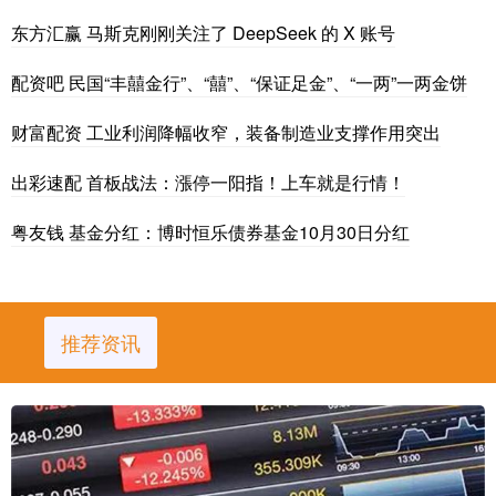
东方汇赢 马斯克刚刚关注了 DeepSeek 的 X 账号
配资吧 民国“丰囍金行”、“囍”、“保证足金”、“一两”一两金饼
财富配资 工业利润降幅收窄，装备制造业支撑作用突出
出彩速配 首板战法：漲停一阳指！上车就是行情！
粤友钱 基金分红：博时恒乐债券基金10月30日分红
推荐资讯