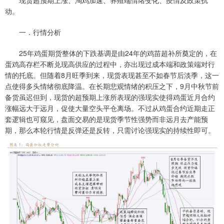
动。
一．行情分析
25年鸡蛋期货整体的下跌基调是由24年的鸡苗超补所奠定的，在
蛋鸡高存栏不断兑现高供应的过程中，亦出现过成本端和政策端对行
情的托底。但随着8月旺季到来，现货表现甚至不如春节后淡季，这一
点使得多头情绪彻底降温。在长期悲观情绪的积压之下，9月中秋节前
备货虽迟但到，现货的超预期上涨所表现的强现实使得鸡蛋近月合约
涨幅远大于远月，促使大量空头平仓离场。不过从鸡蛋合约近期走正
套逻辑也可窥见，盘面交易的是现货季节性强势而非远月去产能预
期，那么本轮行情是反弹还是反转，只需讨论强现实的持续性即可。