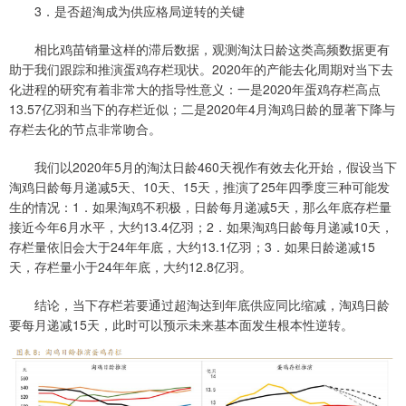
3．是否超淘成为供应格局逆转的关键
相比鸡苗销量这样的滞后数据，观测淘汰日龄这类高频数据更有
助于我们跟踪和推演蛋鸡存栏现状。2020年的产能去化周期对当下去
化进程的研究有着非常大的指导性意义：一是2020年蛋鸡存栏高点
13.57亿羽和当下的存栏近似；二是2020年4月淘鸡日龄的显著下降与
存栏去化的节点非常吻合。
我们以2020年5月的淘汰日龄460天视作有效去化开始，假设当下
淘鸡日龄每月递减5天、10天、15天，推演了25年四季度三种可能发
生的情况：1．如果淘鸡不积极，日龄每月递减5天，那么年底存栏量
接近今年6月水平，大约13.4亿羽；2．如果淘鸡日龄每月递减10天，
存栏量依旧会大于24年年底，大约13.1亿羽；3．如果日龄递减15
天，存栏量小于24年年底，大约12.8亿羽。
结论，当下存栏若要通过超淘达到年底供应同比缩减，淘鸡日龄
要每月递减15天，此时可以预示未来基本面发生根本性逆转。