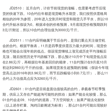
JD2510： 近月合约，计价节前现货的涨幅，也需要考虑节后现
货的快速下跌。10合约往年都是现货略升水期货，我们按照供需格局
相似的20年为参照，20年进入交割月时现货和期货几乎平水，所以10
合约升贴水假设为0。根据卓创的价格预测，9月底现货价格预期跌到
3元/斤附近，所以10合约合理估值为3000元/千斤。
JD2511：11合约应明确属于节后合约，是我们重点关注做空机
会的合约。根据平衡表，11月是四季度供需压力最大的时间，现货价
格也可能会出现年前的低点。假设现货继续上涨完成历史平均涨幅后
见顶，随后按照历史平均跌幅下跌，那么预计10月中下旬现货低点应
在2.86元/斤，再根据往年基差回归的规律，11合约预计在9月底10月
初达到2860元/千斤的估值。如果现货发生超预期的涨幅（假设今年现
货高点达2016年的3.96元/斤，而节后跌幅缩小到0.7元/斤），那么11
合约上方估值高点应为3260元/千斤。
JD2601：01合约是目前盘面估值较高的合约，承载春节旺季预
期，供应上又存在产能超淘可能性的扰动：如果产能去化较慢，那么
01合约会走09、10合约的道路，下方空间较大；如果产能去化较快
（以上述存栏量、淘鸡日龄阐述为标准），那么01合约可能出现较好
的左侧做多机会。