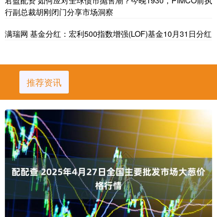
君盈配资 如何应对全球债市抛售潮？今晚1930，PIMCO前执
行副总裁胡刚闭门分享市场洞察
满瑞网 基金分红：宏利500指数增强(LOF)基金10月31日分红
推荐资讯