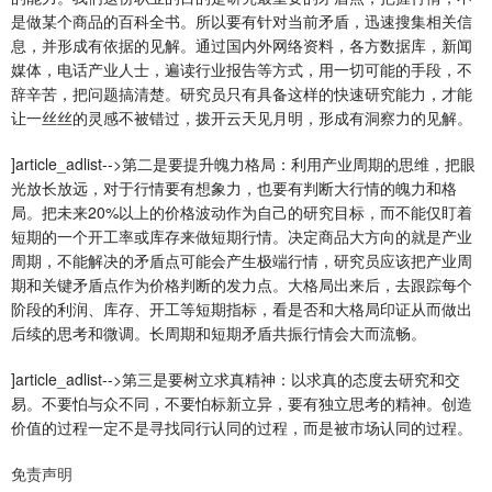
是做某个商品的百科全书。所以要有针对当前矛盾，迅速搜集相关信
息，并形成有依据的见解。通过国内外网络资料，各方数据库，新闻
媒体，电话产业人士，遍读行业报告等方式，用一切可能的手段，不
辞辛苦，把问题搞清楚。研究员只有具备这样的快速研究能力，才能
让一丝丝的灵感不被错过，拨开云天见月明，形成有洞察力的见解。
]article_adlist-->第二是要提升魄力格局：利用产业周期的思维，把眼
光放长放远，对于行情要有想象力，也要有判断大行情的魄力和格
局。把未来20%以上的价格波动作为自己的研究目标，而不能仅盯着
短期的一个开工率或库存来做短期行情。决定商品大方向的就是产业
周期，不能解决的矛盾点可能会产生极端行情，研究员应该把产业周
期和关键矛盾点作为价格判断的发力点。大格局出来后，去跟踪每个
阶段的利润、库存、开工等短期指标，看是否和大格局印证从而做出
后续的思考和微调。长周期和短期矛盾共振行情会大而流畅。
]article_adlist-->第三是要树立求真精神：以求真的态度去研究和交
易。不要怕与众不同，不要怕标新立异，要有独立思考的精神。创造
价值的过程一定不是寻找同行认同的过程，而是被市场认同的过程。
免责声明