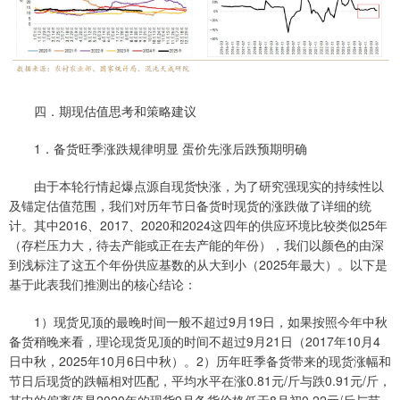
四．期现估值思考和策略建议
1．备货旺季涨跌规律明显 蛋价先涨后跌预期明确
由于本轮行情起爆点源自现货快涨，为了研究强现实的持续性以
及锚定估值范围，我们对历年节日备货时现货的涨跌做了详细的统
计。其中2016、2017、2020和2024这四年的供应环境比较类似25年
（存栏压力大，待去产能或正在去产能的年份），我们以颜色的由深
到浅标注了这五个年份供应基数的从大到小（2025年最大）。以下是
基于此表我们推测出的核心结论：
1）现货见顶的最晚时间一般不超过9月19日，如果按照今年中秋
备货稍晚来看，理论现货见顶的时间不超过9月21日（2017年10月4
日中秋，2025年10月6日中秋）。2）历年旺季备货带来的现货涨幅和
节日后现货的跌幅相对匹配，平均水平在涨0.81元/斤与跌0.91元/斤，
其中的偏离值是2020年的现货9月备货价格低于8月初0.22元/斤与节