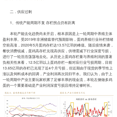
二．供应过剩
1、传统产能周期不复 存栏拐点仍有距离
本轮产能去化趋势尚未开启，根本原因是上一轮周期中养殖主体
盈利丰厚。受2019年非洲猪瘟替代预期影响，蛋鸡养殖行业补栏情绪
空前高涨，2020年5月蛋鸡存栏达13.57亿羽的峰值。随后疫情来袭，
餐饮消费锐减，蛋鸡高存栏兑现高供应，供增需减下行业深度亏损，
进行了一轮浩浩荡荡地去化。从历史上蛋鸡存栏量与养殖利润的显著
负相关性来看，12.5亿羽以上蛋鸡存栏一般对应行业亏损周期，目前
13.65亿羽的存栏已兑现了近4个月亏损，但近期由于现货的季节性上
涨以及饲料成本的回调，产业利润再次回归平水。我们认为，由于上
一轮周期中产业主要玩家积累了足够丰厚的现金流，本轮左侧做多鸡
蛋的一个重要基础是产业利润深度亏损且维持足够时长。