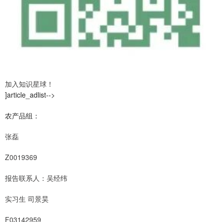
加入知识星球！
]article_adlist-->
农产品组：
张磊
Z0019369
报告联系人：吴经纬
实习生 司景昊
F03142959