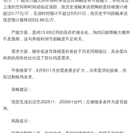
上涨的空间和时间或临近顶部。按历史涨幅来说馆陶粉蛋价格预计难
超过3.77元/斤，见顶时间预计不超过9月21日；按历史平均跌幅来说
现货预计最终回归2.86元/斤。
产能方面，蛋鸡13.65亿羽的高存栏难去化，淘鸡日龄降幅大概率
不及预期，这与养殖利润亏损幅度不足有关。
需求方面，猪价低迷导致猪蛋价差处于历史同期低位，其余蛋白
肉类的高性价比分流了部分鸡蛋需求。
平衡推算下，8月到11月供需差逐步扩大，冷库蛋消化较难，供
应过剩格局未变。
策略建议：
现货见顶后沽空JD2511、JD2601合约；左侧做多条件为是否超
淘。
风险提示：
现货超预期上涨、淘鸡加速、养殖端情绪变化、疫情及政策扰