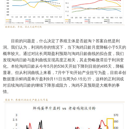
目前的问题是，什么决定了养殖主体是否超淘？答案自然是利
润。我们认为，利润尚存的情况下，当下淘鸡日龄月度降幅小于5天的
概率较大。通过对比长周期盈利预期与淘鸡日龄曲线的拟合度，我们
发现淘鸡日龄与盈利曲线呈现高度正相关，其走势略微滞后于利润变
化。本轮淘鸡日龄从今年5月的536天开始下降到目前的495天，降幅
显著。但从利润曲线上来看，7月中下旬开始产业扭亏为盈，目前卓创
数据显示鲜鸡蛋单斤盈利9月11日当周为0.15元/斤，这样的正利润或
对后续淘鸡日龄的继续下降形成阻力，淘鸡不及预期是大概率的事
情。