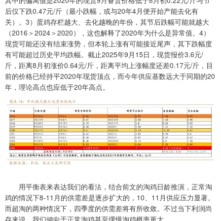
后仅下跌0.47元/斤（最小跌幅，或与20年4月便开始产能去化有
关）。3）蛋鸡存栏越大、去化越晚的年份，其节后跌幅可能就越大
（2016＞2024＞2020），这也解释了2020年为什么是异常值。4）
现货可能还没有结束涨势，但本轮上涨有可能接近尾声，其下跌幅度
有可能超过历史平均跌幅。截止2025年9月15日，现货报价3.6元/
斤，距离8月初涨价0.64元/斤，距离平均上涨幅度还差0.17元/斤，目
前的价格已经持平2020年现货顶点，而今年供应基数远大于同期的20
年，理论高点也应低于20年高点。
用平衡表来表达我们的看法，结合前文的淘鸡日龄推演，正常淘
鸡的情况下8-11月的供需差是逐步扩大的，10、11月供应压力显著。
而超淘的两种情况下，四季度的供需差将有所收敛。不过当下利润尚
存来说，我们倾向于正常淘鸡甚至缓慢淘鸡概率更大。