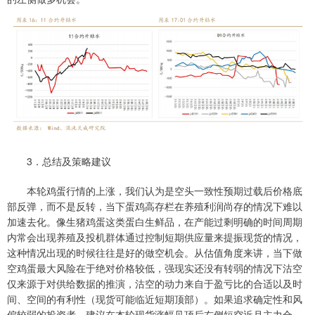
3．总结及策略建议
本轮鸡蛋行情的上涨，我们认为是空头一致性预期过载后价格底
部反弹，而不是反转，当下蛋鸡高存栏在养殖利润尚存的情况下难以
加速去化。像生猪鸡蛋这类蛋白生鲜品，在产能过剩明确的时间周期
内常会出现养殖及投机群体通过控制短期供应量来提振现货的情况，
这种情况出现的时候往往是好的做空机会。从估值角度来讲，当下做
空鸡蛋最大风险在于绝对价格较低，强现实还没有转弱的情况下沽空
仅来源于对供给数据的推演，沽空的动力来自于盈亏比的合适以及时
间、空间的有利性（现货可能临近短期顶部）。如果追求确定性和风
偏较弱的投资者，建议在本轮现货涨幅见顶后右侧短空近月主力合