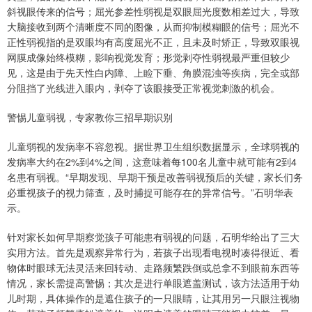
斜视眼传来的信号；屈光参差性弱视是双眼屈光度数相差过大，导致
大脑接收到两个清晰度不同的图像，从而抑制模糊眼的信号；屈光不
正性弱视指的是双眼均有高度屈光不正，且未及时矫正，导致双眼视
网膜成像始终模糊，影响视觉发育；形觉剥夺性弱视最严重但较少
见，这是由于先天性白内障、上睑下垂、角膜混浊等疾病，完全或部
分阻挡了光线进入眼内，剥夺了该眼接受正常视觉刺激的机会。
警惕儿童弱视，专家教你三招早期识别
儿童弱视的发病率不容忽视。据世界卫生组织数据显示，全球弱视的
发病率大约在2%到4%之间，这意味着每100名儿童中就可能有2到4
名患有弱视。“早期发现、早期干预是改善弱视预后的关键，家长们务
必重视孩子的视力筛查，及时捕捉可能存在的异常信号。”石明华表
示。
针对家长如何早期察觉孩子可能患有弱视的问题，石明华给出了三大
实用方法。首先是观察异常行为，若孩子出现看电视时凑得很近、看
物体时眼球无法灵活来回转动、走路频繁跌倒或总拿不到眼前东西等
情况，家长需提高警惕；其次是进行单眼遮盖测试，该方法适用于幼
儿时期，具体操作的是遮住孩子的一只眼睛，让其用另一只眼注视物