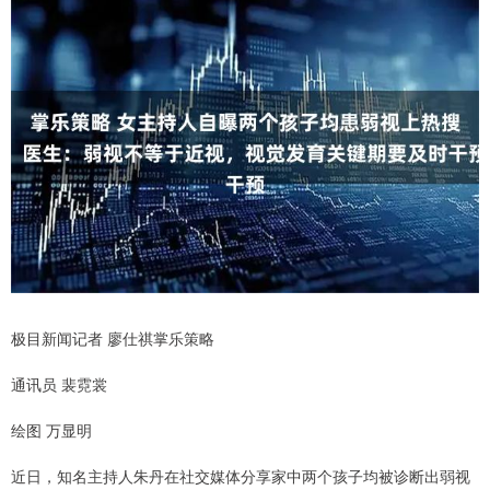
极目新闻记者 廖仕祺掌乐策略
通讯员 裴霓裳
绘图 万显明
近日，知名主持人朱丹在社交媒体分享家中两个孩子均被诊断出弱视