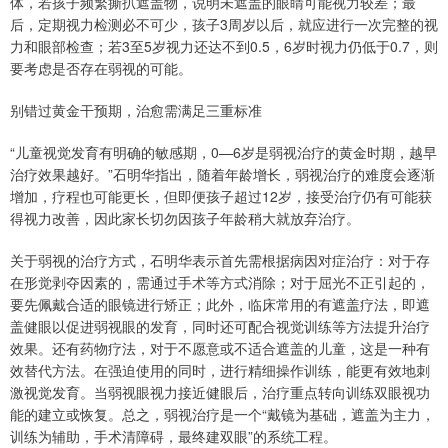
体，若孩子频繁撕扒遮盖物，说明未遮盖的眼睛可能视力较差；最
后，定期视力检测必不可少，孩子3周岁以后，就应进行一次完整的视
力和眼部检查；若3至5岁视力还达不到0.5，6岁时视力仍低于0.7，则
要考虑是否存在弱视的可能。
别错过黄金干预期，治愈需满足三重标准
“儿童视觉发育有明确的敏感期，0—6岁是弱视治疗的黄金时期，越早
治疗效果越好。”石明华指出，随着年龄增长，弱视治疗的难度会逐渐
增加，疗程也可能更长，但即便孩子超过12岁，接受治疗仍有可能获
得视力改善，因此家长切勿因孩子年龄稍大就放弃治疗。
关于弱视的治疗方式，石明华表示首先需根据病因对症治疗：对于存
在形觉剥夺因素的，需通过手术等方式消除；对于屈光不正引起的，
要先佩戴合适的眼镜进行矫正；此外，临床常用的有遮盖疗法，即遮
盖健眼以促进弱视眼的发育，同时还可配合视觉训练等方法提升治疗
效果。还有药物疗法，对于不愿意或不适合遮盖的儿童，这是一种有
效替代方法。在强迫使用的同时，进行精细操作训练，能更有效地刺
激视觉发育。当弱视眼视力接近健眼后，治疗重点转向训练双眼视功
能的建立或恢复。总之，弱视治疗是一个“戴镜为基础，遮盖为主力，
训练为辅助，手术清障碍，最终建双眼”的系统工程。