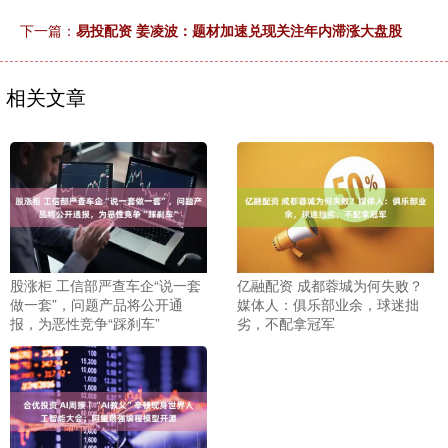
下一篇：
易投配资 姜凌波：题材加速兑现关注年内滞涨大盘股
相关文章
股涨柜 工信部严查车企“说一套
亿融配资 成都蓉城为何失败？
做一套”，问题产品将公开通
媒体人：俱乐部业余，球迷拙
报，为恶性竞争“踩刹车”
劣，不配拿冠军