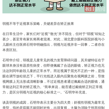
弱视不等于近视掌乐策略，关键差异在矫正效果
在日常生活中，家长们对“近视”“散光”并不陌生，但对于“弱视”却知之
甚少，甚至常有家长将两者混淆。对此，湖北爱尔眼科医院斜视与小
儿眼科主任医师石明华明确指出，弱视与近视并非一回事，二者存在
本质区别。
石明华介绍，弱视是儿童常见的视力发育障碍问题，其关键特征在于
眼球本身没有器质性病变，但即便佩戴了合适的眼镜，矫正视力也无
法达到同年龄段儿童的正常水平。而近视属于屈光不正的一种，是指
眼在调节放松状态下，平行光线进入眼内后聚焦在视网膜之前，导致
视网膜上无法形成清晰影像，不过近视患者通过佩戴合适的眼镜，通
常能达到正常的矫正视力。“简单来说，能否通过戴镜矫正到正常视
力，是区分弱视与近视的核心标准之一。”石明华补充道。
谈及弱视的成因，石明华表示主要分为四大类：斜视性弱视为最常见
类型，指的是双眼不能同时对焦，出现复视，大脑为消除干扰而抑制