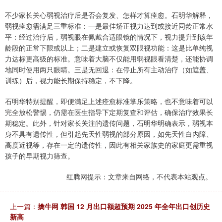
不少家长关心弱视治疗后是否会复发、怎样才算痊愈。石明华解释，
弱视痊愈需满足三重标准：一是最佳矫正视力达到或接近同龄正常水
平：经过治疗后，弱视眼在佩戴合适眼镜的情况下，视力提升到该年
龄段的正常下限或以上；二是建立或恢复双眼视功能：这是比单纯视
力达标更高级的标准。意味着大脑不仅能用弱视眼看清楚，还能协调
地同时使用两只眼睛。三是无回退：在停止所有主动治疗（如遮盖、
训练）后，视力能长期保持稳定，不下降。
石明华特别提醒，即便满足上述痊愈标准掌乐策略，也不意味着可以
完全放松警惕，仍需在医生指导下定期复查和评估，确保治疗效果长
期稳定。此外，针对家长关注的遗传问题，石明华明确表示，弱视本
身不具有遗传性，但引起先天性弱视的部分原因，如先天性白内障、
高度近视等，存在一定的遗传性，因此有相关家族史的家庭更需重视
孩子的早期视力筛查。
红腾网提示：文章来自网络，不代表本站观点。
上一篇：
擒牛网 韩国 12 月出口额超预期 2025 年全年出口创历史
新高