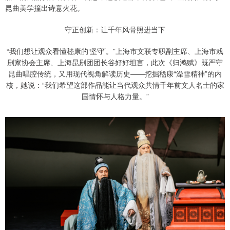
昆曲美学撞出诗意火花。
守正创新：让千年风骨照进当下
“我们想让观众看懂嵇康的‘坚守’。”上海市文联专职副主席、上海市戏
剧家协会主席、上海昆剧团团长谷好好坦言，此次《归鸿赋》既严守
昆曲唱腔传统，又用现代视角解读历史——挖掘嵇康“澡雪精神”的内
核，她说：“我们希望这部作品能让当代观众共情千年前文人名士的家
国情怀与人格力量。”