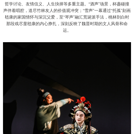
哲学讨论、友情信义、人生抉择等多重主题。“酒声”场景，杯盏碰撞
声伴着唱腔，道尽竹林友人的价值观冲突；“雪声”一幕通过“托孤”刻画
嵇康的家国情怀与深沉父爱，至“琴声”融汇荒诞派手法，桃林剖白时
那段戏尽显嵇康的内心挣扎，深刻反映了魏晋时期的文人风骨和命
运。