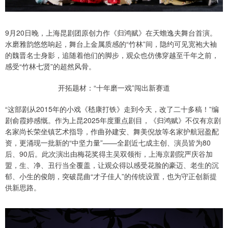
9月20日晚，上海昆剧团原创力作《归鸿赋》在天蟾逸夫舞台首演。
水磨雅韵悠悠响起，舞台上金属质感的“竹林”间，隐约可见宽袍大袖
的魏晋名士身影，追随着他们的脚步，观众也仿佛穿越至千年之前，
感受“竹林七贤”的超然风骨。
开拓题材：“十年磨一戏”闯出新赛道
“这部剧从2015年的小戏《嵇康打铁》走到今天，改了二十多稿！”编
剧俞霞婷感慨。作为上昆2025年度重点剧目，《归鸿赋》不仅有京剧
名家尚长荣坐镇艺术指导，作曲孙建安、舞美倪放等名家护航冠盈配
资，更涌现一批新的“中坚力量”——全剧近七成主创、演员皆为80
后、90后。此次演出由梅花奖得主吴双领衔，上海京剧院严庆谷加
盟，生、净、丑行当全覆盖，让观众得以感受花脸的豪迈、老生的沉
郁、小生的俊朗，突破昆曲“才子佳人”的传统设置，也为守正创新提
供新思路。