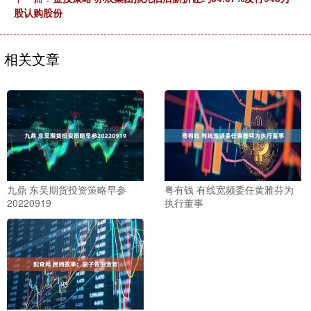
股认购股份
相关文章
九鼎 东吴期货投资策略早参
粤有钱 有线宽频委任黄雅芬为
20220919
执行董事