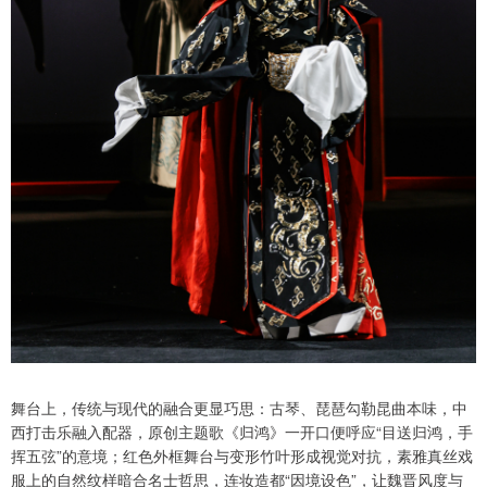
舞台上，传统与现代的融合更显巧思：古琴、琵琶勾勒昆曲本味，中
西打击乐融入配器，原创主题歌《归鸿》一开口便呼应“目送归鸿，手
挥五弦”的意境；红色外框舞台与变形竹叶形成视觉对抗，素雅真丝戏
服上的自然纹样暗合名士哲思，连妆造都“因境设色”，让魏晋风度与