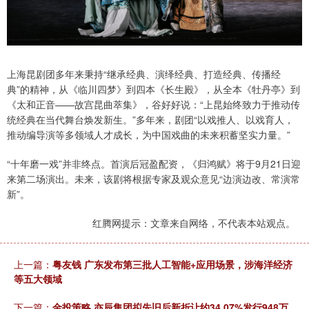
上海昆剧团多年来秉持“继承经典、演绎经典、打造经典、传播经
典”的精神，从《临川四梦》到四本《长生殿》，从全本《牡丹亭》到
《太和正音——故宫昆曲萃集》，谷好好说：“上昆始终致力于推动传
统经典在当代舞台焕发新生。”多年来，剧团“以戏推人、以戏育人，
推动编导演等多领域人才成长，为中国戏曲的未来积蓄坚实力量。”
“十年磨一戏”并非终点。首演后冠盈配资，《归鸿赋》将于9月21日迎
来第二场演出。未来，该剧将根据专家及观众意见“边演边改、常演常
新”。
红腾网提示：文章来自网络，不代表本站观点。
上一篇：
粤友钱 广东发布第三批人工智能+应用场景，涉海洋经济
等五大领域
下一篇：
金投策略 亦辰集团拟先旧后新折让约34.07%发行948万