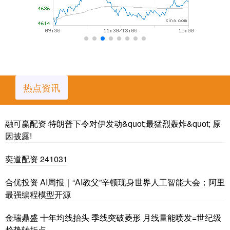
热点资讯
融可赢配资 特朗普下令对伊发动&quot;最猛烈轰炸&quot; 原
因披露!
奕道配资 241031
合优投资 AI周报｜“AI教父”辛顿现身世界人工智能大会；阿里
最强编程模型开源
金瑞鼎盛 十年均线抬头 季线突破菱形 月线量能喷发=世纪级
趋势转折点