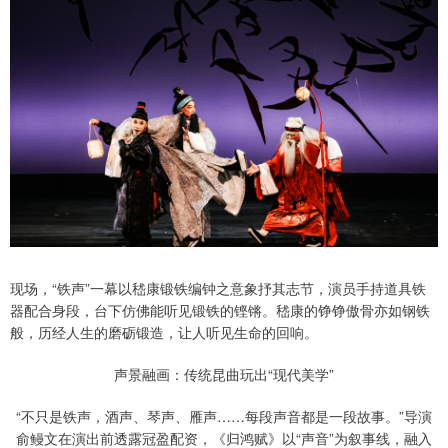
现场，“铁声”一幕以嵇康锻铁编钟之意象抒其志节，演员手持道具铁
器配合身段，台下仿佛能听见锻铁的铿锵。嵇康的铮铮傲骨亦如钢铁
般，历经人生的磨砺锻造，让人听见生命的回响。
声景融画：传统昆曲玩出“现代美学”
“不只是铁声，酒声、琴声、雁声……每段声音都是一段故事。”导演
俞鳗文在演出前透露冠盈配资，《归鸿赋》以“声音”为叙事线，融入