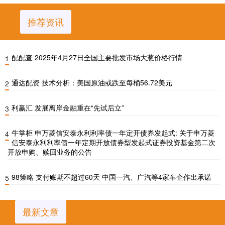
推荐资讯
配配查 2025年4月27日全国主要批发市场大葱价格行情
1
通达配资 技术分析：美国原油或跌至每桶56.72美元
2
利赢汇 发展离岸金融重在“先试后立”
3
牛掌柜 申万菱信安泰永利利率债一年定开债券发起式: 关于申万菱
4
信安泰永利利率债一年定期开放债券型发起式证券投资基金第二次
开放申购、赎回业务的公告
98策略 支付账期不超过60天 中国一汽、广汽等4家车企作出承诺
5
最新文章