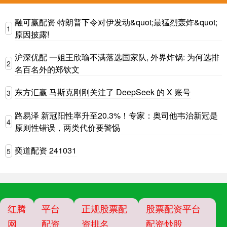
融可赢配资 特朗普下令对伊发动&quot;最猛烈轰炸&quot;
1
原因披露!
沪深优配 一姐王欣瑜不满落选国家队, 外界炸锅: 为何选排
2
名百名外的郑钦文
东方汇赢 马斯克刚刚关注了 DeepSeek 的 X 账号
3
路易泽 新冠阳性率升至20.3%！专家：奥司他韦治新冠是
4
原则性错误，两类代价要警惕
奕道配资 241031
5
红腾
平台
正规股票配
股票配资平台
网
配资
资排名
配资炒股